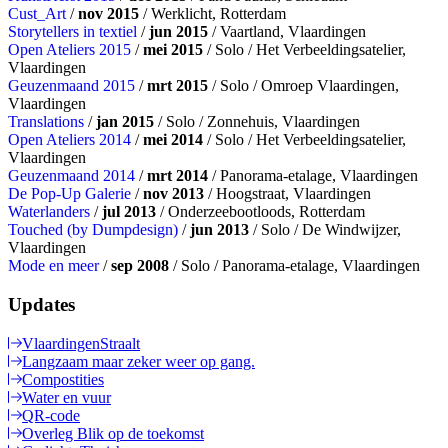
Cust_Art
/
nov 2015
/ Werklicht, Rotterdam
Storytellers in textiel
/
jun 2015
/ Vaartland, Vlaardingen
Open Ateliers 2015
/
mei 2015
/ Solo / Het Verbeeldingsatelier,
Vlaardingen
Geuzenmaand 2015
/
mrt 2015
/ Solo / Omroep Vlaardingen,
Vlaardingen
Translations
/
jan 2015
/ Solo / Zonnehuis, Vlaardingen
Open Ateliers 2014
/
mei 2014
/ Solo / Het Verbeeldingsatelier,
Vlaardingen
Geuzenmaand 2014
/
mrt 2014
/ Panorama-etalage, Vlaardingen
De Pop-Up Galerie
/
nov 2013
/ Hoogstraat, Vlaardingen
Waterlanders
/
jul 2013
/ Onderzeebootloods, Rotterdam
Touched (by Dumpdesign)
/
jun 2013
/ Solo / De Windwijzer,
Vlaardingen
Mode en meer
/
sep 2008
/ Solo / Panorama-etalage, Vlaardingen
Updates
VlaardingenStraalt
Langzaam maar zeker weer op gang.
Compostities
Water en vuur
QR-code
Overleg Blik op de toekomst