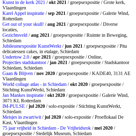
Kunst in de kerk 2021
/
okt 2021
/ groepsexpositie / Grote kerk,
Vlaardingen
Karel Appel inspiratie
/
sep 2021
/ groepsexpositie / Galerie Wind,
Rotterdam
Get out of your skull!
/
aug 2021
/ groepsexpositie / Diverse
locaties,
Gezichtsveld
/
aug 2021
/ groepsexpositie / Ruimte in Beweging,
Schiedam
Jubileumexpositie KunstWerkt
/
jun 2021
/ groepsexpositie / Pita
delicatessen cakes, in etalage, Schiedam
Undertow 2.0
/
apr 2021
/ groepsexpositie / Online,
Projecties stadskantoor
/
jan 2021
/ groepsexpositie / Stadskantoor
Schiedam, Schiedam
Gaan & Blijven
/
nov 2020
/ groepsexpositie / KADE40, 3131 AE
Vlaardingen
World collage atlas - in Schiedam
/
okt 2020
/ groepsexpositie /
Stichting KunstWerkt, Schiedam
Jan Mankes inspiratie
/
okt 2020
/ groepsexpositie / Galerie Wind,
3071 KL Rotterdam
IM-PULSE
/
jul 2020
/ solo-expositie / Stichting KunstWerkt,
Schiedam
Meisjes in zwart/wit
/
jul 2020
/ solo-expositie / Proeflokaal De
Kast, Vlaardingen
75 jaar vrijheid in Schiedam - De Vrijheidsrok
/
mei 2020
/
groepsexpositie / Stedelijk Museum, Schiedam