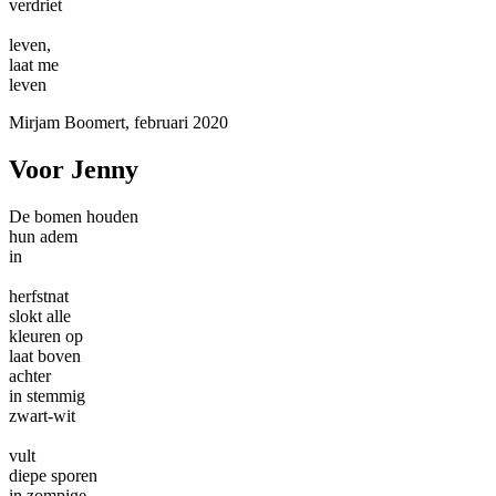
verdriet
leven,
laat me
leven
Mirjam Boomert, februari 2020
Voor Jenny
De bomen houden
hun adem
in
herfstnat
slokt alle
kleuren op
laat boven
achter
in stemmig
zwart-wit
vult
diepe sporen
in zompige