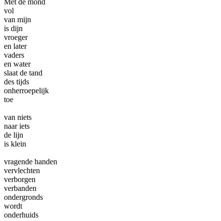
Met de mond
vol
van mijn
is dijn
vroeger
en later
vaders
en water
slaat de tand
des tijds
onherroepelijk
toe
van niets
naar iets
de lijn
is klein
vragende handen
vervlechten
verborgen
verbanden
ondergronds
wordt
onderhuids