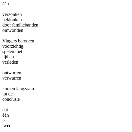
één
verzonken
beklonken
door familiebanden
omwonden
Vingers beroeren
voorzichtig,
spelen met
tijd en
verleden
ontwarren
verwarren
komen langzaam
tot de
conclusie
dat
één
is
twee.