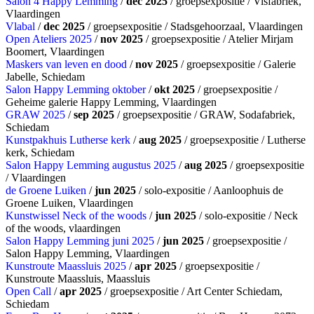
Salon 4 Happy Lemming
/
dec 2025
/ groepsexpositie / Visfabriek,
Vlaardingen
Vlabal
/
dec 2025
/ groepsexpositie / Stadsgehoorzaal, Vlaardingen
Open Ateliers 2025
/
nov 2025
/ groepsexpositie / Atelier Mirjam
Boomert, Vlaardingen
Maskers van leven en dood
/
nov 2025
/ groepsexpositie / Galerie
Jabelle, Schiedam
Salon Happy Lemming oktober
/
okt 2025
/ groepsexpositie /
Geheime galerie Happy Lemming, Vlaardingen
GRAW 2025
/
sep 2025
/ groepsexpositie / GRAW, Sodafabriek,
Schiedam
Kunstpakhuis Lutherse kerk
/
aug 2025
/ groepsexpositie / Lutherse
kerk, Schiedam
Salon Happy Lemming augustus 2025
/
aug 2025
/ groepsexpositie
/ Vlaardingen
de Groene Luiken
/
jun 2025
/ solo-expositie / Aanloophuis de
Groene Luiken, Vlaardingen
Kunstwissel Neck of the woods
/
jun 2025
/ solo-expositie / Neck
of the woods, vlaardingen
Salon Happy Lemming juni 2025
/
jun 2025
/ groepsexpositie /
Salon Happy Lemming, Vlaardingen
Kunstroute Maassluis 2025
/
apr 2025
/ groepsexpositie /
Kunstroute Maassluis, Maassluis
Open Call
/
apr 2025
/ groepsexpositie / Art Center Schiedam,
Schiedam