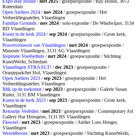
Expo Bay House
/
mrt 2025
/ groepsexpositie / Bay House, 3072
Rotterdam
Open Ateliers 2024
/
nov 2024
/ groepsexpositie / Het
Verbeeldingsatelier, Vlaardingen
Familiar Grounds
/
nov 2024
/ solo-expositie / De Windwijzer, 3134
BD Vlaardingen
Kunst in de kerk 2024
/
sep 2024
/ groepsexpositie / Grote kerk,
Vlaardingen
Powervrouwen van Vlaardingen
/
mrt 2024
/ groepsexpositie /
Museum Vlaardingen, 3131 AG Vlaardingen
Inspiratie Voedseltuin
/
mrt 2024
/ groepsexpositie / Stichting
KunstWerkt, Schiedam
Vlaardingen STRAALT!
/
dec 2023
/ groepsexpositie /
Oranjepark/het Hof, Vlaardingen
Open Ateliers 2023
/
sep 2023
/ groepsexpositie / Het
Verbeeldingsatelier, Vlaardingen
Blik op de toekomst
/
sep 2023
/ groepsexpositie / Galerie Susan
Ruiter, 3131 BM Vlaardingen
Kunst in de kerk 2023
/
sep 2023
/ groepsexpositie / Grote kerk,
Vlaardingen
Retourtje Verleden
/
mei 2023
/ groepsexpositie / Contemporary Art
Gallery Har Hensgens, 3131 BS Vlaardingen
Fluweel
/
mrt 2023
/ groepsexpositie / Atelier Loes Henger,
Vlaardingen
Wereldboom
/
mrt 2023
/ groepsexpositie / Stichting KunstWerkt,