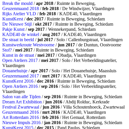
Break the mould
/
apr 2018
/ Ruimte in Beweging,
Geuzenmaand 2018
/
feb 2018
/ De Windwijzer, Vlaardingen
Rijks Atelier VLD
/
feb 2018
/ KADE40, Vlaardingen
KunstKerst
/
dec 2017
/ Ruimte in Beweging, Schiedam
De Nieuwe Stijl
/
okt 2017
/ Ruimte in Beweging, Schiedam
Pakje Kunst
/
sep 2017
/ Wennekerpand, Schiedam
KADE40 de winkel
/
aug 2017
/ KADE40, Vlaardingen
De straat in beeld
/
jul 2017
/ Solo / Callenburgstraat, Vlaardingen
Kunstwerkroute Westvoorne
/
jun 2017
/ de Duntun, Oostvoorne
Stof?
/
mei 2017
/ Ruimte in Beweging, Schiedam
Kunst in de straat
/
mei 2017
/ Obadja, Vlaardingen
Open Ateliers 2017
/
mei 2017
/ Solo / Het Verbeeldingsatelier,
Vlaardingen
Douanehuisje
/
apr 2017
/ Solo / Het Douanehuisje, Maassluis
Geuzenmaand 2017
/
mrt 2017
/ KADE40, Vlaardingen
KunstKerst 2016
/
dec 2016
/ Ruimte in Beweging, Schiedam
Open Ateliers 2016
/
sep 2016
/ Solo / Het Verbeeldingsatelier,
Vlaardingen
Salon van alle Tijden
/
sep 2016
/ Ruimte in Beweging, Schiedam
Dream Art Exhibition
/
jun 2016
/ Abdij Rolduc, Kerkrade
Festival Zwartewaal
/
jun 2016
/ Villa Schoutenhoeck, Zwartewaal
Geuzenmaand 2016
/
mrt 2016
/ KADE40, Vlaardingen
Art Rotterdam 2016
/
feb 2016
/ Het Gemaal, Rotterdam
Nieuwe Impuls 2016
/
jan 2016
/ Ruimte in Beweging, Schiedam
KunstKerst 2015
/
dec 2015
/ Pand Paulus, Schiedam