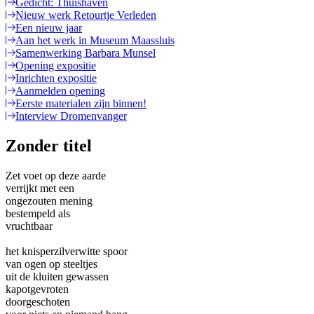
Gedicht: Thuishaven
Nieuw werk Retourtje Verleden
Een nieuw jaar
Aan het werk in Museum Maassluis
Samenwerking Barbara Munsel
Opening expositie
Inrichten expositie
Aanmelden opening
Eerste materialen zijn binnen!
Interview Dromenvanger
Zonder titel
Zet voet op deze aarde
verrijkt met een
ongezouten mening
bestempeld als
vruchtbaar
het knisperzilverwitte spoor
van ogen op steeltjes
uit de kluiten gewassen
kapotgevroten
doorgeschoten