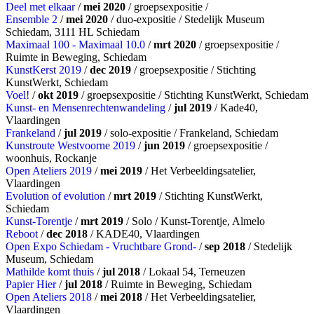
Deel met elkaar
/
mei 2020
/ groepsexpositie /
Ensemble 2
/
mei 2020
/ duo-expositie / Stedelijk Museum
Schiedam, 3111 HL Schiedam
Maximaal 100 - Maximaal 10.0
/
mrt 2020
/ groepsexpositie /
Ruimte in Beweging, Schiedam
KunstKerst 2019
/
dec 2019
/ groepsexpositie / Stichting
KunstWerkt, Schiedam
Voel!
/
okt 2019
/ groepsexpositie / Stichting KunstWerkt, Schiedam
Kunst- en Mensenrechtenwandeling
/
jul 2019
/ Kade40,
Vlaardingen
Frankeland
/
jul 2019
/ solo-expositie / Frankeland, Schiedam
Kunstroute Westvoorne 2019
/
jun 2019
/ groepsexpositie /
woonhuis, Rockanje
Open Ateliers 2019
/
mei 2019
/ Het Verbeeldingsatelier,
Vlaardingen
Evolution of evolution
/
mrt 2019
/ Stichting KunstWerkt,
Schiedam
Kunst-Torentje
/
mrt 2019
/ Solo / Kunst-Torentje, Almelo
Reboot
/
dec 2018
/ KADE40, Vlaardingen
Open Expo Schiedam - Vruchtbare Grond-
/
sep 2018
/ Stedelijk
Museum, Schiedam
Mathilde komt thuis
/
jul 2018
/ Lokaal 54, Terneuzen
Papier Hier
/
jul 2018
/ Ruimte in Beweging, Schiedam
Open Ateliers 2018
/
mei 2018
/ Het Verbeeldingsatelier,
Vlaardingen