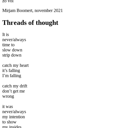
zo vol
Mirjam Boomert, november 2021
Threads of thought
It is
never/always
time to
slow down
strip down
catch my heart
it’s falling
I’m falling
catch my drift
don’t get me
wrong
it was
never/always
my intention
to show
my insides