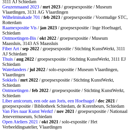
3111 AJ Schiedam
Geuzenmaand 2023
/
mrt 2023
/ groepsexpositie / Museum
Vlaardingen, 3131 AG Vlaardingen
Wilhelminakade 701
/
feb 2023
/ groepsexpositie / Voormalige STC,
Rotterdam
Raamexpositie Vis
/
jan 2023
/ groepsexpositie / Inge Hoefnagel,
Schiedam
Ontmoetingen-Bis
/
okt 2022
/ groepsexpositie / Museum
Maassluis, 3143 AS Maassluis
Fiber Art
/
sep 2022
/ groepsexpositie / Stichting KunstWerkt, 3111
AJ Schiedam
Thuis
/
aug 2022
/ groepsexpositie / Stichting KunstWerkt, 3111 EJ
Schiedam
Waterlanders
/
jul 2022
/ solo-expositie / Museum Vlaardingen,
Vlaardingen
Sokkels
/
mrt 2022
/ groepsexpositie / Stichting KunstWerkt,
Schiedam
Ontmoetingen
/
feb 2022
/ groepsexpositie / Stichting KunstWerkt,
Schiedam
Liber amicorum, een ode aan Joris, een Hoefnagel
/
dec 2021
/
groepsexpositie / Bibliotheek Schiedam, de Korenbeurs, Schiedam
Van Fles naar Kunst Werkt!
/
nov 2021
/ groepsexpositie / Nationaal
Jenevermuseum, Schiedam
Open Ateliers 2021
/
okt 2021
/ solo-expositie / Het
Verbeeldingsatelier, Vlaardingen