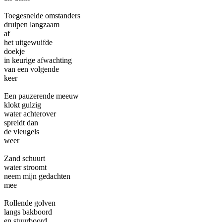
Toegesnelde omstanders
druipen langzaam
af
het uitgewuifde
doekje
in keurige afwachting
van een volgende
keer
Een pauzerende meeuw
klokt gulzig
water achterover
spreidt dan
de vleugels
weer
Zand schuurt
water stroomt
neem mijn gedachten
mee
Rollende golven
langs bakboord
en stuurboord