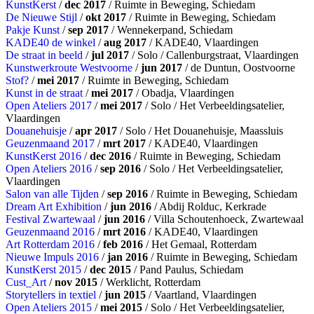
KunstKerst
/
dec 2017
/ Ruimte in Beweging, Schiedam
De Nieuwe Stijl
/
okt 2017
/ Ruimte in Beweging, Schiedam
Pakje Kunst
/
sep 2017
/ Wennekerpand, Schiedam
KADE40 de winkel
/
aug 2017
/ KADE40, Vlaardingen
De straat in beeld
/
jul 2017
/ Solo / Callenburgstraat, Vlaardingen
Kunstwerkroute Westvoorne
/
jun 2017
/ de Duntun, Oostvoorne
Stof?
/
mei 2017
/ Ruimte in Beweging, Schiedam
Kunst in de straat
/
mei 2017
/ Obadja, Vlaardingen
Open Ateliers 2017
/
mei 2017
/ Solo / Het Verbeeldingsatelier,
Vlaardingen
Douanehuisje
/
apr 2017
/ Solo / Het Douanehuisje, Maassluis
Geuzenmaand 2017
/
mrt 2017
/ KADE40, Vlaardingen
KunstKerst 2016
/
dec 2016
/ Ruimte in Beweging, Schiedam
Open Ateliers 2016
/
sep 2016
/ Solo / Het Verbeeldingsatelier,
Vlaardingen
Salon van alle Tijden
/
sep 2016
/ Ruimte in Beweging, Schiedam
Dream Art Exhibition
/
jun 2016
/ Abdij Rolduc, Kerkrade
Festival Zwartewaal
/
jun 2016
/ Villa Schoutenhoeck, Zwartewaal
Geuzenmaand 2016
/
mrt 2016
/ KADE40, Vlaardingen
Art Rotterdam 2016
/
feb 2016
/ Het Gemaal, Rotterdam
Nieuwe Impuls 2016
/
jan 2016
/ Ruimte in Beweging, Schiedam
KunstKerst 2015
/
dec 2015
/ Pand Paulus, Schiedam
Cust_Art
/
nov 2015
/ Werklicht, Rotterdam
Storytellers in textiel
/
jun 2015
/ Vaartland, Vlaardingen
Open Ateliers 2015
/
mei 2015
/ Solo / Het Verbeeldingsatelier,