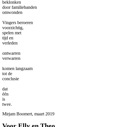
beklonken
door familiebanden
omwonden
Vingers beroeren
voorzichtig,
spelen met
tijd en
verleden
ontwarren
verwarren
komen langzaam
tot de
conclusie
dat
één
is
twee.
Mirjam Boomert, maart 2019
Voor Elly en Theo