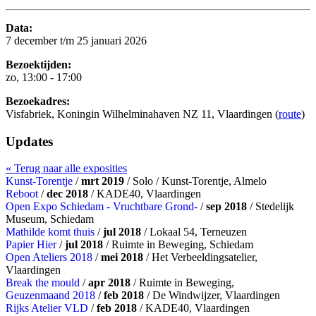
Data:
7 december t/m 25 januari 2026
Bezoektijden:
zo, 13:00 - 17:00
Bezoekadres:
Visfabriek, Koningin Wilhelminahaven NZ 11, Vlaardingen (
route
)
Updates
« Terug naar alle exposities
Kunst-Torentje
/
mrt 2019
/ Solo / Kunst-Torentje, Almelo
Reboot
/
dec 2018
/ KADE40, Vlaardingen
Open Expo Schiedam - Vruchtbare Grond-
/
sep 2018
/ Stedelijk
Museum, Schiedam
Mathilde komt thuis
/
jul 2018
/ Lokaal 54, Terneuzen
Papier Hier
/
jul 2018
/ Ruimte in Beweging, Schiedam
Open Ateliers 2018
/
mei 2018
/ Het Verbeeldingsatelier,
Vlaardingen
Break the mould
/
apr 2018
/ Ruimte in Beweging,
Geuzenmaand 2018
/
feb 2018
/ De Windwijzer, Vlaardingen
Rijks Atelier VLD
/
feb 2018
/ KADE40, Vlaardingen