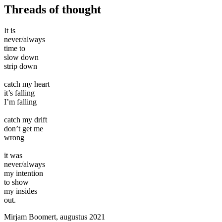
Threads of thought
It is
never/always
time to
slow down
strip down
catch my heart
it’s falling
I’m falling
catch my drift
don’t get me
wrong
it was
never/always
my intention
to show
my insides
out.
Mirjam Boomert, augustus 2021