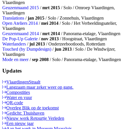
Vlaardingen
Geuzenmaand 2015
/
mrt 2015
/ Solo / Omroep Vlaardingen,
Vlaardingen
Translations
/
jan 2015
/ Solo / Zonnehuis, Vlaardingen
Open Ateliers 2014
/
mei 2014
/ Solo / Het Verbeeldingsatelier,
Vlaardingen
Geuzenmaand 2014
/
mrt 2014
/ Panorama-etalage, Vlaardingen
De Pop-Up Galerie
/
nov 2013
/ Hoogstraat, Vlaardingen
Waterlanders
/
jul 2013
/ Onderzeebootloods, Rotterdam
Touched (by Dumpdesign)
/
jun 2013
/ Solo / De Windwijzer,
Vlaardingen
Mode en meer
/
sep 2008
/ Solo / Panorama-etalage, Vlaardingen
Updates
VlaardingenStraalt
Langzaam maar zeker weer op gang.
Compostities
Water en vuur
QR-code
Overleg Blik op de toekomst
Gedicht: Thuishaven
Nieuw werk Retourtje Verleden
Een nieuw jaar
Aan het werk in Museum Maassluis