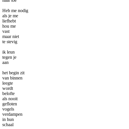
naar toe
Heb me nodig
als je me
liefhebt
hou me
vast
maar niet
te stevig
ik leun
tegen je
aan
het begin zit
van binnen
leegte
wordt
belofte
als nooit
gefloten
vogels
verdampen
in hun
schaal