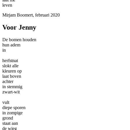
leven
Mirjam Boomert, februari 2020
Voor Jenny
De bomen houden
hun adem
in
herfstnat
slokt alle
kleuren op
laat boven
achter
in stemmig
zwart-wit
vult
diepe sporen
in zompige
grond
staat aan
de wieg