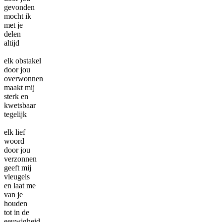
gevonden
mocht ik
met je
delen
altijd
elk obstakel
door jou
overwonnen
maakt mij
sterk en
kwetsbaar
tegelijk
elk lief
woord
door jou
verzonnen
geeft mij
vleugels
en laat me
van je
houden
tot in de
eeuwigheid.