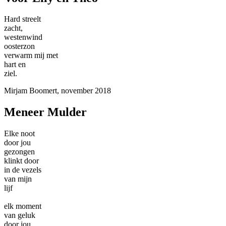
Hard streelt
zacht,
westenwind
oosterzon
verwarm mij met
hart en
ziel.
Mirjam Boomert, november 2018
Meneer Mulder
Elke noot
door jou
gezongen
klinkt door
in de vezels
van mijn
lijf
elk moment
van geluk
door jou