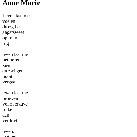
Anne Marie
Leven laat me
voelen
droog het
angstzweet
op mijn
rug
leven laat me
het horen
zien
en zwijgen
nooit
vergaan
leven laat me
proeven
vol overgave
ruiken
aan
verdriet
leven,
laat me