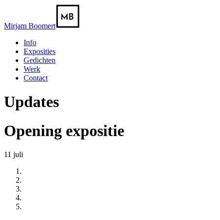
Mirjam Boomert
Info
Exposities
Gedichten
Werk
Contact
Updates
Opening expositie
11 juli