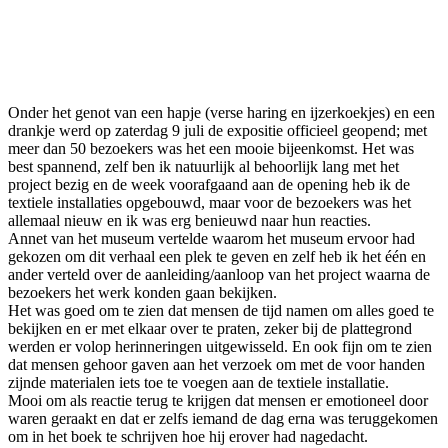
Vorige
Volgende
Onder het genot van een hapje (verse haring en ijzerkoekjes) en een
drankje werd op zaterdag 9 juli de expositie officieel geopend; met
meer dan 50 bezoekers was het een mooie bijeenkomst. Het was
best spannend, zelf ben ik natuurlijk al behoorlijk lang met het
project bezig en de week voorafgaand aan de opening heb ik de
textiele installaties opgebouwd, maar voor de bezoekers was het
allemaal nieuw en ik was erg benieuwd naar hun reacties.
Annet van het museum vertelde waarom het museum ervoor had
gekozen om dit verhaal een plek te geven en zelf heb ik het één en
ander verteld over de aanleiding/aanloop van het project waarna de
bezoekers het werk konden gaan bekijken.
Het was goed om te zien dat mensen de tijd namen om alles goed te
bekijken en er met elkaar over te praten, zeker bij de plattegrond
werden er volop herinneringen uitgewisseld. En ook fijn om te zien
dat mensen gehoor gaven aan het verzoek om met de voor handen
zijnde materialen iets toe te voegen aan de textiele installatie.
Mooi om als reactie terug te krijgen dat mensen er emotioneel door
waren geraakt en dat er zelfs iemand de dag erna was teruggekomen
om in het boek te schrijven hoe hij erover had nagedacht.