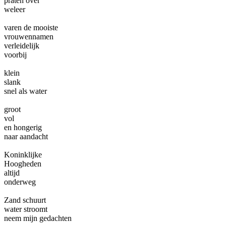
praten over
weleer
varen de mooiste
vrouwennamen
verleidelijk
voorbij
klein
slank
snel als water
groot
vol
en hongerig
naar aandacht
Koninklijke
Hoogheden
altijd
onderweg
Zand schuurt
water stroomt
neem mijn gedachten