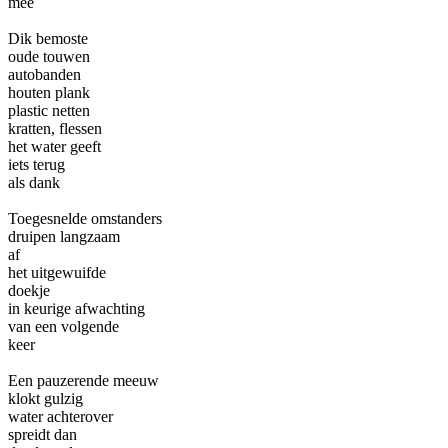
mee
Dik bemoste
oude touwen
autobanden
houten plank
plastic netten
kratten, flessen
het water geeft
iets terug
als dank
Toegesnelde omstanders
druipen langzaam
af
het uitgewuifde
doekje
in keurige afwachting
van een volgende
keer
Een pauzerende meeuw
klokt gulzig
water achterover
spreidt dan