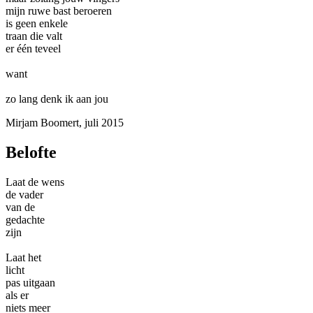
mijn ruwe bast beroeren
is geen enkele
traan die valt
er één teveel
want
zo lang denk ik aan jou
Mirjam Boomert, juli 2015
Belofte
Laat de wens
de vader
van de
gedachte
zijn
Laat het
licht
pas uitgaan
als er
niets meer