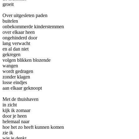
groeit
Over uitgesleten paden
buitelen
onbekommerde kinderstemmen
over elkaar heen
ongehinderd door
lang verwacht
en al dan niet
gekregen
volgen blikken blozende
wangen
wordt gedragen
zonder klagen
losse eindjes
aan elkaar geknoopt
Met de thuishaven
in zicht
kijk ik zomaar
door je heen
helemaal naar
hoe het zo heeft kunnen komen
zie ik
wie je denkt