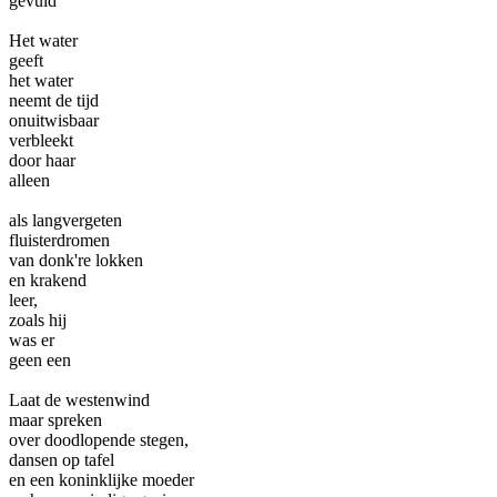
gevuld
Het water
geeft
het water
neemt de tijd
onuitwisbaar
verbleekt
door haar
alleen
als langvergeten
fluisterdromen
van donk're lokken
en krakend
leer,
zoals hij
was er
geen een
Laat de westenwind
maar spreken
over doodlopende stegen,
dansen op tafel
en een koninklijke moeder