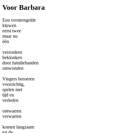
Voor Barbara
Een verstrengelde
kluwen
eerst twee
maar nu
één
verzonken
beklonken
door familiebanden
omwonden
Vingers beroeren
voorzichtig,
spelen met
tijd en
verleden
ontwarren
verwarren
komen langzaam
tot de