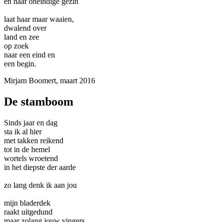
en haar oneindige gezin
laat haar maar waaien,
dwalend over
land en zee
op zoek
naar een eind en
een begin.
Mirjam Boomert, maart 2016
De stamboom
Sinds jaar en dag
sta ik al hier
met takken reikend
tot in de hemel
wortels wroetend
in het diepste der aarde
zo lang denk ik aan jou
mijn bladerdek
raakt uitgedund
maar zolang jouw vingers