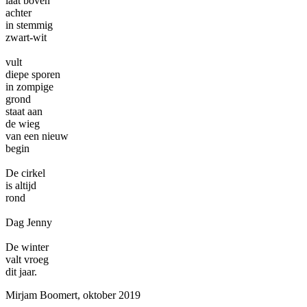
laat boven
achter
in stemmig
zwart-wit
vult
diepe sporen
in zompige
grond
staat aan
de wieg
van een nieuw
begin
De cirkel
is altijd
rond
Dag Jenny
De winter
valt vroeg
dit jaar.
Mirjam Boomert, oktober 2019