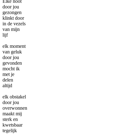
Elke noot
door jou
gezongen
klinkt door
in de vezels
van mijn
lijf
elk moment
van geluk
door jou
gevonden
mocht ik
met je
delen
altijd
elk obstakel
door jou
overwonnen
maakt mij
sterk en
kwetsbaar
tegelijk