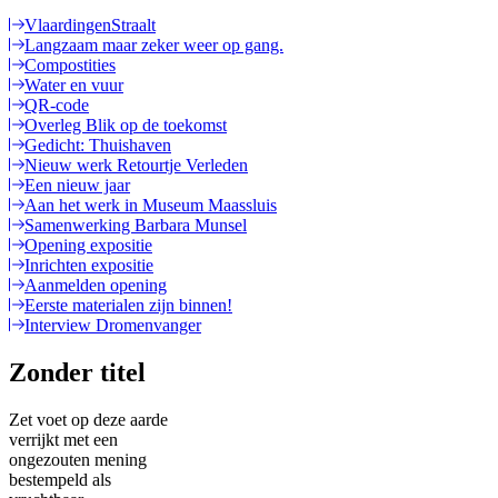
VlaardingenStraalt
Langzaam maar zeker weer op gang.
Compostities
Water en vuur
QR-code
Overleg Blik op de toekomst
Gedicht: Thuishaven
Nieuw werk Retourtje Verleden
Een nieuw jaar
Aan het werk in Museum Maassluis
Samenwerking Barbara Munsel
Opening expositie
Inrichten expositie
Aanmelden opening
Eerste materialen zijn binnen!
Interview Dromenvanger
Zonder titel
Zet voet op deze aarde
verrijkt met een
ongezouten mening
bestempeld als