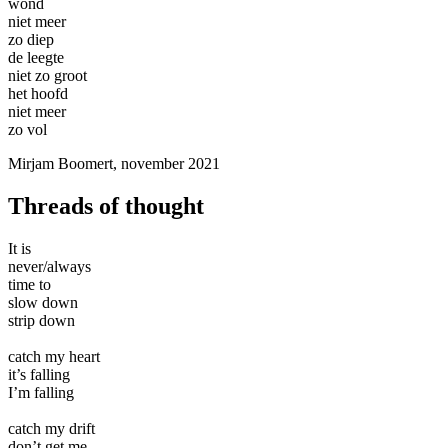
wond
niet meer
zo diep
de leegte
niet zo groot
het hoofd
niet meer
zo vol
Mirjam Boomert, november 2021
Threads of thought
It is
never/always
time to
slow down
strip down
catch my heart
it’s falling
I’m falling
catch my drift
don’t get me