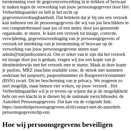
toestemming voor de gegevensverwerking in te trekken of bezwaar
te maken tegen de verwerking van jouw persoonsgegevens door Het
Verbeeldingsatelier en heb je het recht op
gegevensoverdraagbaarheid. Dat betekent dat je bij ons een verzoek
kan indienen om de persoonsgegevens die wij van jou beschikken in
een computerbestand naar jou of een ander, door jou genoemde
organisatie, te sturen. Je kunt een verzoek tot inzage, correctie,
verwijdering, gegevensoverdraging van je persoonsgegevens of
verzoek tot intrekking van je toestemming of bezwaar op de
verwerking van jouw persoonsgegevens sturen naar
admin@mirjamboomert.nl. Om er zeker van te zijn dat het verzoek
tot inzage door jou is gedaan, vragen wij jou een kopie van je
identiteitsbewijs met het verzoek mee te sturen. Maak in deze kopie
je pasfoto, MRZ (machine readable zone, de strook met nummers
onderaan het paspoort), paspoortnummer en Burgerservicenummer
(BSN) zwart. Dit ter bescherming van je privacy. We reageren zo
snel mogelijk, maar binnen vier weken, op jouw verzoek . Het
Verbeeldingsatelier wil je er tevens op wijzen dat je de mogelijkheid
hebt om een klacht in te dienen bij de nationale toezichthouder, de
Autoriteit Persoonsgegevens. Dat kan via de volgende link:
https://autoriteitpersoonsgegevens.nl/nl/contact-met-de-autoriteit-
persoonsgegevens/tip-ons
Hoe wij persoonsgegevens beveiligen