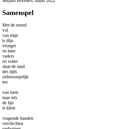
Mirjam Boomert, maart 2022
Samenspel
Met de mond
vol
van mijn
is dijn
vroeger
en later
vaders
en water
slaat de tand
des tijds
onherroepelijk
toe
van niets
naar iets
de lijn
is klein
vragende handen
vervlechten
verborgen