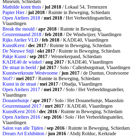
Museum, Schiedam
Mathilde komt thuis
/
jul 2018
/ Lokaal 54, Terneuzen
Papier Hier
/
jul 2018
/ Ruimte in Beweging, Schiedam
Open Ateliers 2018
/
mei 2018
/ Het Verbeeldingsatelier,
Vlaardingen
Break the mould
/
apr 2018
/ Ruimte in Beweging,
Geuzenmaand 2018
/
feb 2018
/ De Windwijzer, Vlaardingen
Rijks Atelier VLD
/
feb 2018
/ KADE40, Vlaardingen
KunstKerst
/
dec 2017
/ Ruimte in Beweging, Schiedam
De Nieuwe Stijl
/
okt 2017
/ Ruimte in Beweging, Schiedam
Pakje Kunst
/
sep 2017
/ Wennekerpand, Schiedam
KADE40 de winkel
/
aug 2017
/ KADE40, Vlaardingen
De straat in beeld
/
jul 2017
/ Solo / Callenburgstraat, Vlaardingen
Kunstwerkroute Westvoorne
/
jun 2017
/ de Duntun, Oostvoorne
Stof?
/
mei 2017
/ Ruimte in Beweging, Schiedam
Kunst in de straat
/
mei 2017
/ Obadja, Vlaardingen
Open Ateliers 2017
/
mei 2017
/ Solo / Het Verbeeldingsatelier,
Vlaardingen
Douanehuisje
/
apr 2017
/ Solo / Het Douanehuisje, Maassluis
Geuzenmaand 2017
/
mrt 2017
/ KADE40, Vlaardingen
KunstKerst 2016
/
dec 2016
/ Ruimte in Beweging, Schiedam
Open Ateliers 2016
/
sep 2016
/ Solo / Het Verbeeldingsatelier,
Vlaardingen
Salon van alle Tijden
/
sep 2016
/ Ruimte in Beweging, Schiedam
Dream Art Exhibition
/
jun 2016
/ Abdij Rolduc, Kerkrade