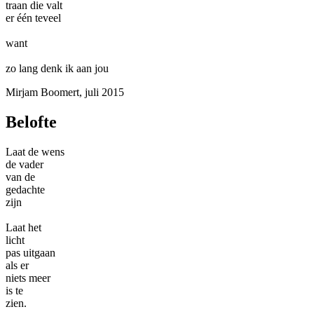
traan die valt
er één teveel
want
zo lang denk ik aan jou
Mirjam Boomert, juli 2015
Belofte
Laat de wens
de vader
van de
gedachte
zijn
Laat het
licht
pas uitgaan
als er
niets meer
is te
zien.