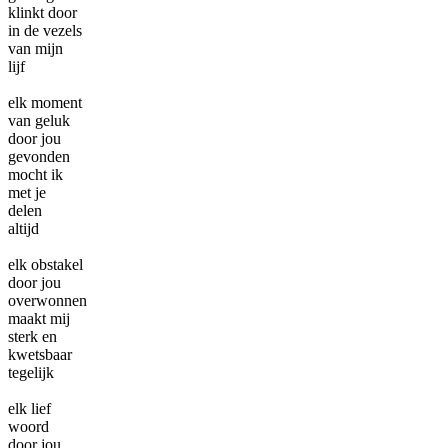
klinkt door
in de vezels
van mijn
lijf
elk moment
van geluk
door jou
gevonden
mocht ik
met je
delen
altijd
elk obstakel
door jou
overwonnen
maakt mij
sterk en
kwetsbaar
tegelijk
elk lief
woord
door jou