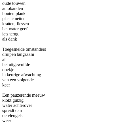
oude touwen
autobanden
houten plank
plastic netten
kratten, flessen
het water geeft
iets terug
als dank
Toegesnelde omstanders
druipen langzaam
af
het uitgewuifde
doekje
in keurige afwachting
van een volgende
keer
Een pauzerende meeuw
klokt gulzig
water achterover
spreidt dan
de vleugels
weer