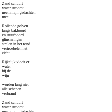
Zand schuurt
water stroomt
neem mijn gedachten
mee
Rollende golven
langs bakboord
en stuurboord
glinsteringen
stralen in het rond
vertroebelen het
zicht
Rijkelijk vloeit er
water
bij de
wijn
worden lang niet
alle schepen
verbrand
Zand schuurt
water stroomt
neem mijn gedachten