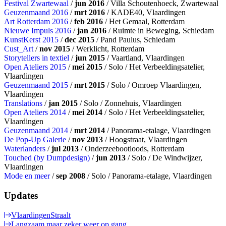
Festival Zwartewaal
/
jun 2016
/ Villa Schoutenhoeck, Zwartewaal
Geuzenmaand 2016
/
mrt 2016
/ KADE40, Vlaardingen
Art Rotterdam 2016
/
feb 2016
/ Het Gemaal, Rotterdam
Nieuwe Impuls 2016
/
jan 2016
/ Ruimte in Beweging, Schiedam
KunstKerst 2015
/
dec 2015
/ Pand Paulus, Schiedam
Cust_Art
/
nov 2015
/ Werklicht, Rotterdam
Storytellers in textiel
/
jun 2015
/ Vaartland, Vlaardingen
Open Ateliers 2015
/
mei 2015
/ Solo / Het Verbeeldingsatelier,
Vlaardingen
Geuzenmaand 2015
/
mrt 2015
/ Solo / Omroep Vlaardingen,
Vlaardingen
Translations
/
jan 2015
/ Solo / Zonnehuis, Vlaardingen
Open Ateliers 2014
/
mei 2014
/ Solo / Het Verbeeldingsatelier,
Vlaardingen
Geuzenmaand 2014
/
mrt 2014
/ Panorama-etalage, Vlaardingen
De Pop-Up Galerie
/
nov 2013
/ Hoogstraat, Vlaardingen
Waterlanders
/
jul 2013
/ Onderzeebootloods, Rotterdam
Touched (by Dumpdesign)
/
jun 2013
/ Solo / De Windwijzer,
Vlaardingen
Mode en meer
/
sep 2008
/ Solo / Panorama-etalage, Vlaardingen
Updates
VlaardingenStraalt
Langzaam maar zeker weer op gang.