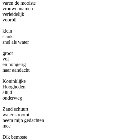
varen de mooiste
vrouwennamen
verleidelijk
voorbij
klein
slank
snel als water
groot
vol
en hongerig
naar aandacht
Koninklijke
Hoogheden
altijd
onderweg
Zand schuurt
water stroomt
neem mijn gedachten
mee
Dik bemoste