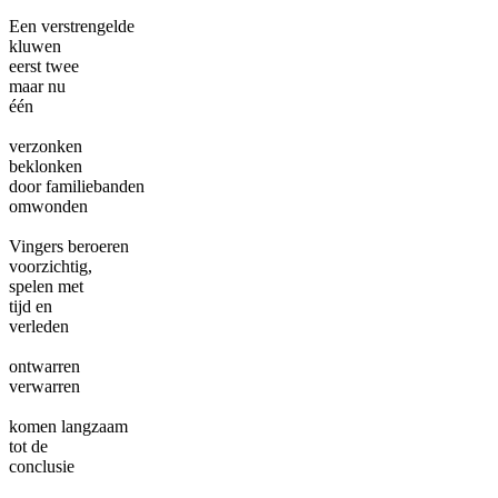
Een verstrengelde
kluwen
eerst twee
maar nu
één
verzonken
beklonken
door familiebanden
omwonden
Vingers beroeren
voorzichtig,
spelen met
tijd en
verleden
ontwarren
verwarren
komen langzaam
tot de
conclusie