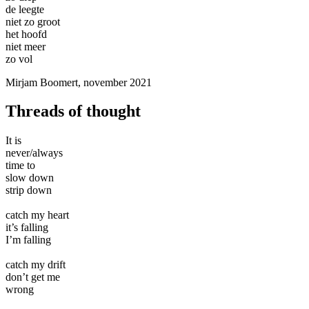
de leegte
niet zo groot
het hoofd
niet meer
zo vol
Mirjam Boomert, november 2021
Threads of thought
It is
never/always
time to
slow down
strip down
catch my heart
it’s falling
I’m falling
catch my drift
don’t get me
wrong