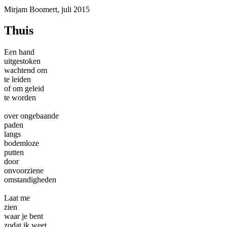
Mirjam Boomert, juli 2015
Thuis
Een hand
uitgestoken
wachtend om
te leiden
of om geleid
te worden
over ongebaande
paden
langs
bodemloze
putten
door
onvoorziene
omstandigheden
Laat me
zien
waar je bent
zodat ik weet