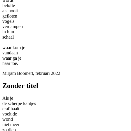
wordt
belofte
als nooit
gefloten
vogels
verdampen
in hun
schaal
waar kom je
vandaan
waar ga je
naar toe.
Mirjam Boomert, februari 2022
Zonder titel
Als je
de scherpe kantjes
eraf haalt
voelt de
wond
niet meer
zo diep