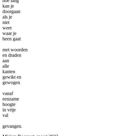
hoe lang
kan je
doorgaan
als je
niet
weet
waar je
heen gaat
met woorden
en draden
aan
alle
kanten
gewikt en
gewogen
vanaf
eenzame
hoogte
in vrije
val
gevangen.