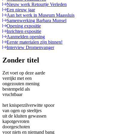
Nieuw werk Retourtje Verleden
Een nieuw jaar
Aan het werk in Museum Maassluis
Samenwerking Barbara Munsel
Opening expositie
Inrichten expositie
Aanmelden opening
Eerste materialen zijn binnen!
Interview Dromenvanger
Zonder titel
Zet voet op deze aarde
verrijkt met een
ongezouten mening
bestempeld als
vruchtbaar
het knisperzilverwitte spoor
van ogen op steeltjes
uit de kluiten gewassen
kapotgevroten
doorgeschoten
voor niets en niemand bang