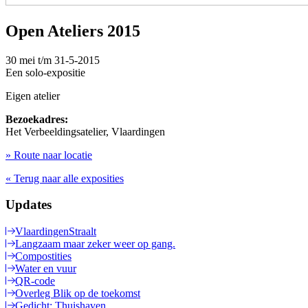
Open Ateliers 2015
30 mei t/m
31-5-2015
Een solo-expositie
Eigen atelier
Bezoekadres:
Het Verbeeldingsatelier, Vlaardingen
» Route naar locatie
« Terug naar alle exposities
Updates
VlaardingenStraalt
Langzaam maar zeker weer op gang.
Compostities
Water en vuur
QR-code
Overleg Blik op de toekomst
Gedicht: Thuishaven