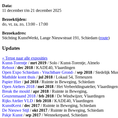
Data:
11 december t/m 21 december 2025
Bezoektijden:
do, vr, za, zo, 13:00 - 17:00
Bezoekadres:
Stichting KunstWerkt, Lange Nieuwstraat 191, Schiedam (
route
)
Updates
« Terug naar alle exposities
Kunst-Torentje
/
mrt 2019
/ Solo / Kunst-Torentje, Almelo
Reboot
/
dec 2018
/ KADE40, Vlaardingen
Open Expo Schiedam - Vruchtbare Grond-
/
sep 2018
/ Stedelijk Mu
Mathilde komt thuis
/
jul 2018
/ Lokaal 54, Terneuzen
Papier Hier
/
jul 2018
/ Ruimte in Beweging, Schiedam
Open Ateliers 2018
/
mei 2018
/ Het Verbeeldingsatelier, Vlaardingen
Break the mould
/
apr 2018
/ Ruimte in Beweging,
Geuzenmaand 2018
/
feb 2018
/ De Windwijzer, Vlaardingen
Rijks Atelier VLD
/
feb 2018
/ KADE40, Vlaardingen
KunstKerst
/
dec 2017
/ Ruimte in Beweging, Schiedam
De Nieuwe Stijl
/
okt 2017
/ Ruimte in Beweging, Schiedam
Pakje Kunst
/
sep 2017
/ Wennekerpand, Schiedam