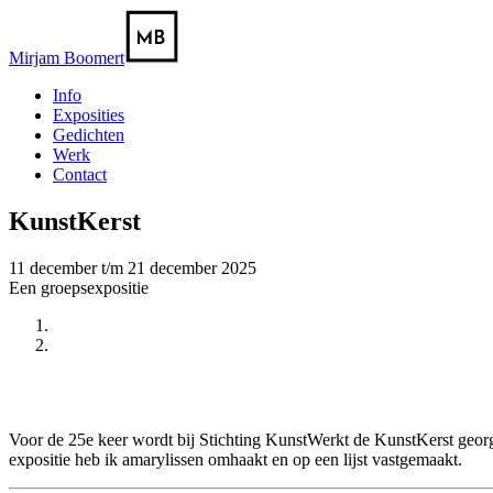
Mirjam Boomert
Info
Exposities
Gedichten
Werk
Contact
KunstKerst
11 december t/m 21 december 2025
Een groepsexpositie
Vorige
Volgende
Voor de 25e keer wordt bij Stichting KunstWerkt de KunstKerst geor
expositie heb ik amarylissen omhaakt en op een lijst vastgemaakt.