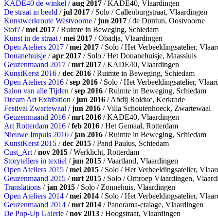
KADE40 de winkel
/
aug 2017
/ KADE40, Vlaardingen
De straat in beeld
/
jul 2017
/ Solo / Callenburgstraat, Vlaardingen
Kunstwerkroute Westvoorne
/
jun 2017
/ de Duntun, Oostvoorne
Stof?
/
mei 2017
/ Ruimte in Beweging, Schiedam
Kunst in de straat
/
mei 2017
/ Obadja, Vlaardingen
Open Ateliers 2017
/
mei 2017
/ Solo / Het Verbeeldingsatelier, Vlaa
Douanehuisje
/
apr 2017
/ Solo / Het Douanehuisje, Maassluis
Geuzenmaand 2017
/
mrt 2017
/ KADE40, Vlaardingen
KunstKerst 2016
/
dec 2016
/ Ruimte in Beweging, Schiedam
Open Ateliers 2016
/
sep 2016
/ Solo / Het Verbeeldingsatelier, Vlaar
Salon van alle Tijden
/
sep 2016
/ Ruimte in Beweging, Schiedam
Dream Art Exhibition
/
jun 2016
/ Abdij Rolduc, Kerkrade
Festival Zwartewaal
/
jun 2016
/ Villa Schoutenhoeck, Zwartewaal
Geuzenmaand 2016
/
mrt 2016
/ KADE40, Vlaardingen
Art Rotterdam 2016
/
feb 2016
/ Het Gemaal, Rotterdam
Nieuwe Impuls 2016
/
jan 2016
/ Ruimte in Beweging, Schiedam
KunstKerst 2015
/
dec 2015
/ Pand Paulus, Schiedam
Cust_Art
/
nov 2015
/ Werklicht, Rotterdam
Storytellers in textiel
/
jun 2015
/ Vaartland, Vlaardingen
Open Ateliers 2015
/
mei 2015
/ Solo / Het Verbeeldingsatelier, Vlaa
Geuzenmaand 2015
/
mrt 2015
/ Solo / Omroep Vlaardingen, Vlaard
Translations
/
jan 2015
/ Solo / Zonnehuis, Vlaardingen
Open Ateliers 2014
/
mei 2014
/ Solo / Het Verbeeldingsatelier, Vlaa
Geuzenmaand 2014
/
mrt 2014
/ Panorama-etalage, Vlaardingen
De Pop-Up Galerie
/
nov 2013
/ Hoogstraat, Vlaardingen