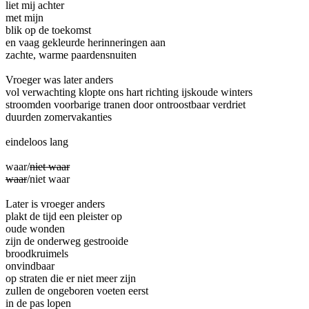
liet mij achter
met mijn
blik op de toekomst
en vaag gekleurde herinneringen aan
zachte, warme paardensnuiten
Vroeger was later anders
vol verwachting klopte ons hart richting ijskoude winters
stroomden voorbarige tranen door ontroostbaar verdriet
duurden zomervakanties
eindeloos lang
waar/
niet waar
waar
/niet waar
Later is vroeger anders
plakt de tijd een pleister op
oude wonden
zijn de onderweg gestrooide
broodkruimels
onvindbaar
op straten die er niet meer zijn
zullen de ongeboren voeten eerst
in de pas lopen