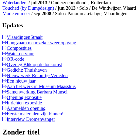
Waterlanders
/
jul 2013
/ Onderzeebootloods, Rotterdam
Touched (by Dumpdesign)
/
jun 2013
/ Solo / De Windwijzer, Vlaar
Mode en meer
/
sep 2008
/ Solo / Panorama-etalage, Vlaardingen
Updates
VlaardingenStraalt
Langzaam maar zeker weer op gang.
Compostities
Water en vuur
QR-code
Overleg Blik op de toekomst
Gedicht: Thuishaven
Nieuw werk Retourtje Verleden
Een nieuw jaar
Aan het werk in Museum Maassluis
Samenwerking Barbara Munsel
Opening expositie
Inrichten expositie
Aanmelden opening
Eerste materialen zijn binnen!
Interview Dromenvanger
Zonder titel