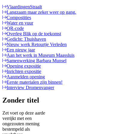
VlaardingenStraalt
Langzaam maar zeker weer op gang.
Compostities
Water en vuur
QR-code
Overleg Blik op de toekomst
Gedicht: Thuishaven
Nieuw werk Retourtje Verleden
Een nieuw jaar
Aan het werk in Museum Maassluis
Samenwerking Barbara Munsel
Opening expositie
Inrichten expositie
Aanmelden opening
Eerste materialen zijn binnen!
Interview Dromenvanger
Zonder titel
Zet voet op deze aarde
verrijkt met een
ongezouten mening
bestempeld als