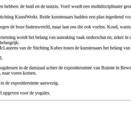
en hebben: de huid en de tastzin. Voel! wordt een multidisciplinaire gro
ichting KunstWerkt. Beide kunstenaars hadden een plan ingediend voor 
egen de boze buitenwereld, maar laat ons die ook voelen. Koud, warm, s
rneming wordt het belang van aanraking vaak onderschat en, zeker in de
belangrijk.
aurens van de Stichting Kubes tonen de kunstenaars het belang van d
d.
alessen in de danszaal achter de expositieruimte van Ruimte in Beweg
, naar voren komen.
 in de expositieruimte aanwezig.
l opgeven voor de yogales.