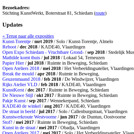
Bezoekadres:
Stichting KunstWerkt, Boterstraat 81, Schiedam (
route
)
Updates
« Terug naar alle exposities
Kunst-Torentje
/
mrt 2019
/ Solo / Kunst-Torentje, Almelo
Reboot
/
dec 2018
/ KADE40, Vlaardingen
Open Expo Schiedam - Vruchtbare Grond-
/
sep 2018
/ Stedelijk Mu
Mathilde komt thuis
/
jul 2018
/ Lokaal 54, Terneuzen
Papier Hier
/
jul 2018
/ Ruimte in Beweging, Schiedam
Open Ateliers 2018
/
mei 2018
/ Het Verbeeldingsatelier, Vlaardingen
Break the mould
/
apr 2018
/ Ruimte in Beweging,
Geuzenmaand 2018
/
feb 2018
/ De Windwijzer, Vlaardingen
Rijks Atelier VLD
/
feb 2018
/ KADE40, Vlaardingen
KunstKerst
/
dec 2017
/ Ruimte in Beweging, Schiedam
De Nieuwe Stijl
/
okt 2017
/ Ruimte in Beweging, Schiedam
Pakje Kunst
/
sep 2017
/ Wennekerpand, Schiedam
KADE40 de winkel
/
aug 2017
/ KADE40, Vlaardingen
De straat in beeld
/
jul 2017
/ Solo / Callenburgstraat, Vlaardingen
Kunstwerkroute Westvoorne
/
jun 2017
/ de Duntun, Oostvoorne
Stof?
/
mei 2017
/ Ruimte in Beweging, Schiedam
Kunst in de straat
/
mei 2017
/ Obadja, Vlaardingen
Open Ateliers 2017
/
mei 2017
/ Solo / Het Verbeeldingsatelier, Vlaa