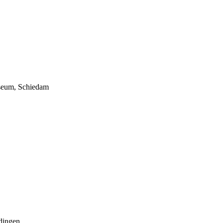
seum, Schiedam
rdingen