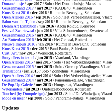
Douanehuisje
/
apr 2017
/ Solo / Het Douanehuisje, Maassluis
Geuzenmaand 2017
/
mrt 2017
/ KADE40, Vlaardingen
KunstKerst 2016
/
dec 2016
/ Ruimte in Beweging, Schiedam
Open Ateliers 2016
/
sep 2016
/ Solo / Het Verbeeldingsatelier, Vlaar
Salon van alle Tijden
/
sep 2016
/ Ruimte in Beweging, Schiedam
Dream Art Exhibition
/
jun 2016
/ Abdij Rolduc, Kerkrade
Festival Zwartewaal
/
jun 2016
/ Villa Schoutenhoeck, Zwartewaal
Geuzenmaand 2016
/
mrt 2016
/ KADE40, Vlaardingen
Art Rotterdam 2016
/
feb 2016
/ Het Gemaal, Rotterdam
Nieuwe Impuls 2016
/
jan 2016
/ Ruimte in Beweging, Schiedam
KunstKerst 2015
/
dec 2015
/ Pand Paulus, Schiedam
Cust_Art
/
nov 2015
/ Werklicht, Rotterdam
Storytellers in textiel
/
jun 2015
/ Vaartland, Vlaardingen
Open Ateliers 2015
/
mei 2015
/ Solo / Het Verbeeldingsatelier, Vlaa
Geuzenmaand 2015
/
mrt 2015
/ Solo / Omroep Vlaardingen, Vlaard
Translations
/
jan 2015
/ Solo / Zonnehuis, Vlaardingen
Open Ateliers 2014
/
mei 2014
/ Solo / Het Verbeeldingsatelier, Vlaa
Geuzenmaand 2014
/
mrt 2014
/ Panorama-etalage, Vlaardingen
De Pop-Up Galerie
/
nov 2013
/ Hoogstraat, Vlaardingen
Waterlanders
/
jul 2013
/ Onderzeebootloods, Rotterdam
Touched (by Dumpdesign)
/
jun 2013
/ Solo / De Windwijzer, Vlaar
Mode en meer
/
sep 2008
/ Solo / Panorama-etalage, Vlaardingen
Updates