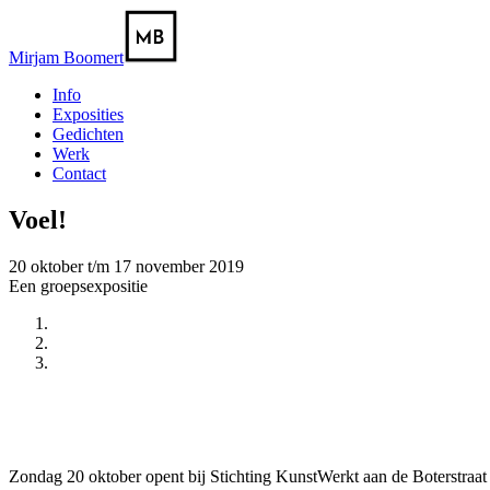
Mirjam Boomert
Info
Exposities
Gedichten
Werk
Contact
Voel!
20 oktober t/m 17 november 2019
Een groepsexpositie
Vorige
Volgende
Zondag 20 oktober opent bij Stichting KunstWerkt aan de Boterstraat