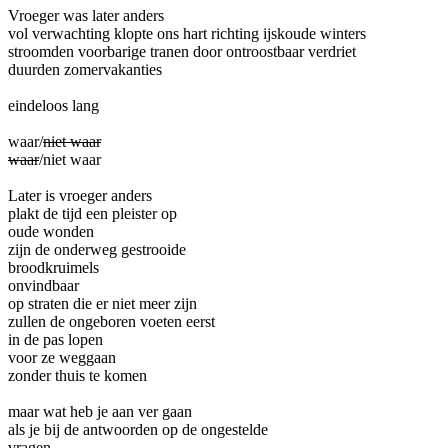
Vroeger was later anders
vol verwachting klopte ons hart richting ijskoude winters
stroomden voorbarige tranen door ontroostbaar verdriet
duurden zomervakanties
eindeloos lang
waar/
niet waar
waar
/niet waar
Later is vroeger anders
plakt de tijd een pleister op
oude wonden
zijn de onderweg gestrooide
broodkruimels
onvindbaar
op straten die er niet meer zijn
zullen de ongeboren voeten eerst
in de pas lopen
voor ze weggaan
zonder thuis te komen
maar wat heb je aan ver gaan
als je bij de antwoorden op de ongestelde
vragen