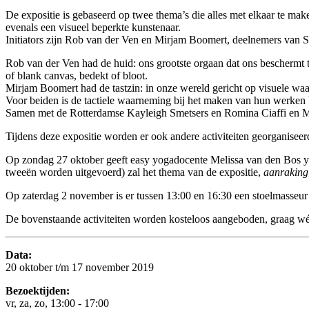
De expositie is gebaseerd op twee thema’s die alles met elkaar te mak
evenals een visueel beperkte kunstenaar.
Initiators zijn Rob van der Ven en Mirjam Boomert, deelnemers van St
Rob van der Ven had de huid: ons grootste orgaan dat ons beschermt t
of blank canvas, bedekt of bloot.
Mirjam Boomert had de tastzin: in onze wereld gericht op visuele waa
Voor beiden is de tactiele waarneming bij het maken van hun werken 
Samen met de Rotterdamse Kayleigh Smetsers en Romina Ciaffi en McL
Tijdens deze expositie worden er ook andere activiteiten georganiseer
Op zondag 27 oktober geeft easy yogadocente Melissa van den Bos yog
tweeën worden uitgevoerd) zal het thema van de expositie,
aanraking
Op zaterdag 2 november is er tussen 13:00 en 16:30 een stoelmasseur
De bovenstaande activiteiten worden kosteloos aangeboden, graag wé
Data:
20 oktober t/m 17 november 2019
Bezoektijden:
vr, za, zo, 13:00 - 17:00