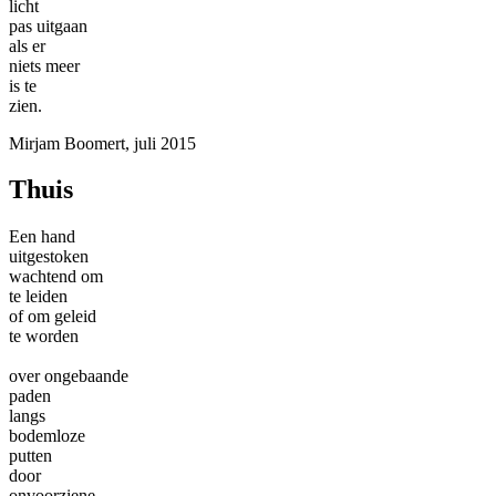
licht
pas uitgaan
als er
niets meer
is te
zien.
Mirjam Boomert, juli 2015
Thuis
Een hand
uitgestoken
wachtend om
te leiden
of om geleid
te worden
over ongebaande
paden
langs
bodemloze
putten
door
onvoorziene