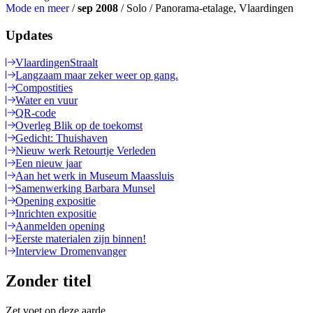
Mode en meer
/
sep 2008
/ Solo / Panorama-etalage, Vlaardingen
Updates
VlaardingenStraalt
Langzaam maar zeker weer op gang.
Compostities
Water en vuur
QR-code
Overleg Blik op de toekomst
Gedicht: Thuishaven
Nieuw werk Retourtje Verleden
Een nieuw jaar
Aan het werk in Museum Maassluis
Samenwerking Barbara Munsel
Opening expositie
Inrichten expositie
Aanmelden opening
Eerste materialen zijn binnen!
Interview Dromenvanger
Zonder titel
Zet voet op deze aarde