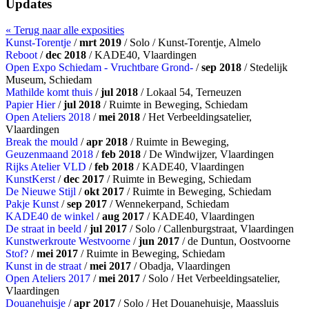
Updates
« Terug naar alle exposities
Kunst-Torentje
/
mrt 2019
/ Solo / Kunst-Torentje, Almelo
Reboot
/
dec 2018
/ KADE40, Vlaardingen
Open Expo Schiedam - Vruchtbare Grond-
/
sep 2018
/ Stedelijk
Museum, Schiedam
Mathilde komt thuis
/
jul 2018
/ Lokaal 54, Terneuzen
Papier Hier
/
jul 2018
/ Ruimte in Beweging, Schiedam
Open Ateliers 2018
/
mei 2018
/ Het Verbeeldingsatelier,
Vlaardingen
Break the mould
/
apr 2018
/ Ruimte in Beweging,
Geuzenmaand 2018
/
feb 2018
/ De Windwijzer, Vlaardingen
Rijks Atelier VLD
/
feb 2018
/ KADE40, Vlaardingen
KunstKerst
/
dec 2017
/ Ruimte in Beweging, Schiedam
De Nieuwe Stijl
/
okt 2017
/ Ruimte in Beweging, Schiedam
Pakje Kunst
/
sep 2017
/ Wennekerpand, Schiedam
KADE40 de winkel
/
aug 2017
/ KADE40, Vlaardingen
De straat in beeld
/
jul 2017
/ Solo / Callenburgstraat, Vlaardingen
Kunstwerkroute Westvoorne
/
jun 2017
/ de Duntun, Oostvoorne
Stof?
/
mei 2017
/ Ruimte in Beweging, Schiedam
Kunst in de straat
/
mei 2017
/ Obadja, Vlaardingen
Open Ateliers 2017
/
mei 2017
/ Solo / Het Verbeeldingsatelier,
Vlaardingen
Douanehuisje
/
apr 2017
/ Solo / Het Douanehuisje, Maassluis