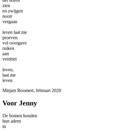
het horen
zien
en zwijgen
nooit
vergaan
leven laat me
proeven
vol overgave
ruiken
aan
verdriet
leven,
laat me
leven
Mirjam Boomert, februari 2020
Voor Jenny
De bomen houden
hun adem
in