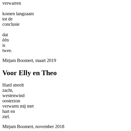
verwarren
komen langzaam
tot de
conclusie
dat
één
is
twee.
Mirjam Boomert, maart 2019
Voor Elly en Theo
Hard streelt
zacht,
westenwind
oosterzon
verwarm mij met
hart en
ziel.
Mirjam Boomert, november 2018