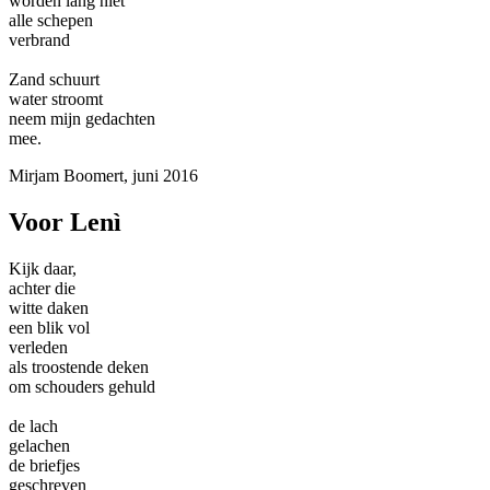
worden lang niet
alle schepen
verbrand
Zand schuurt
water stroomt
neem mijn gedachten
mee.
Mirjam Boomert, juni 2016
Voor Lenì
Kijk daar,
achter die
witte daken
een blik vol
verleden
als troostende deken
om schouders gehuld
de lach
gelachen
de briefjes
geschreven