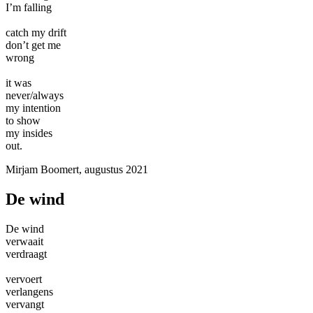
I’m falling
catch my drift
don’t get me
wrong
it was
never/always
my intention
to show
my insides
out.
Mirjam Boomert, augustus 2021
De wind
De wind
verwaait
verdraagt
vervoert
verlangens
vervangt