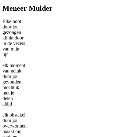
Meneer Mulder
Elke noot
door jou
gezongen
klinkt door
in de vezels
van mijn
lijf
elk moment
van geluk
door jou
gevonden
mocht ik
met je
delen
altijd
elk obstakel
door jou
overwonnen
maakt mij
sterk en