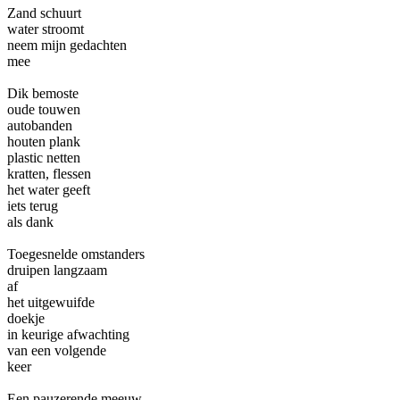
Zand schuurt
water stroomt
neem mijn gedachten
mee
Dik bemoste
oude touwen
autobanden
houten plank
plastic netten
kratten, flessen
het water geeft
iets terug
als dank
Toegesnelde omstanders
druipen langzaam
af
het uitgewuifde
doekje
in keurige afwachting
van een volgende
keer
Een pauzerende meeuw