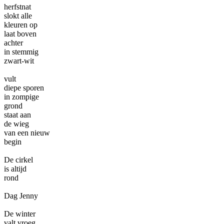
herfstnat
slokt alle
kleuren op
laat boven
achter
in stemmig
zwart-wit
vult
diepe sporen
in zompige
grond
staat aan
de wieg
van een nieuw
begin
De cirkel
is altijd
rond
Dag Jenny
De winter
valt vroeg