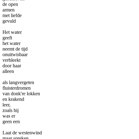
de open
armen
met liefde
gevuld
Het water
geeft
het water
neemt de tijd
onuitwisbaar
verbleekt
door haar
alleen
als langvergeten
fluisterdromen
van donk're lokken
en krakend
leer,
zoals hij
was er
geen een
Laat de westenwind
maar spreken