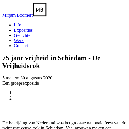
Mirjam Boomert
Info
Exposities
Gedichten
Werk
Contact
75 jaar vrijheid in Schiedam - De
Vrijheidsrok
5 mei t/m 30 augustus 2020
Een groepsexpositie
Vorige
Volgende
De bevrijding van Nederland was het grootste nationale feest van de
twintigste eeuw, ook in Schiedam. Veel vrouwen maken een