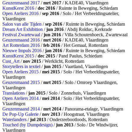
Geuzenmaand 2017
/
mrt 2017
/ KADE40, Vlaardingen
KunstKerst 2016
/
dec 2016
/ Ruimte in Beweging, Schiedam
Open Ateliers 2016
/
sep 2016
/ Solo / Het Verbeeldingsatelier,
Vlaardingen
Salon van alle Tijden
/
sep 2016
/ Ruimte in Beweging, Schiedam
Dream Art Exhibition
/
jun 2016
/ Abdij Rolduc, Kerkrade
Festival Zwartewaal
/
jun 2016
/ Villa Schoutenhoeck, Zwartewaal
Geuzenmaand 2016
/
mrt 2016
/ KADE40, Vlaardingen
Art Rotterdam 2016
/
feb 2016
/ Het Gemaal, Rotterdam
Nieuwe Impuls 2016
/
jan 2016
/ Ruimte in Beweging, Schiedam
KunstKerst 2015
/
dec 2015
/ Pand Paulus, Schiedam
Cust_Art
/
nov 2015
/ Werklicht, Rotterdam
Storytellers in textiel
/
jun 2015
/ Vaartland, Vlaardingen
Open Ateliers 2015
/
mei 2015
/ Solo / Het Verbeeldingsatelier,
Vlaardingen
Geuzenmaand 2015
/
mrt 2015
/ Solo / Omroep Vlaardingen,
Vlaardingen
Translations
/
jan 2015
/ Solo / Zonnehuis, Vlaardingen
Open Ateliers 2014
/
mei 2014
/ Solo / Het Verbeeldingsatelier,
Vlaardingen
Geuzenmaand 2014
/
mrt 2014
/ Panorama-etalage, Vlaardingen
De Pop-Up Galerie
/
nov 2013
/ Hoogstraat, Vlaardingen
Waterlanders
/
jul 2013
/ Onderzeebootloods, Rotterdam
Touched (by Dumpdesign)
/
jun 2013
/ Solo / De Windwijzer,
Vlaardingen