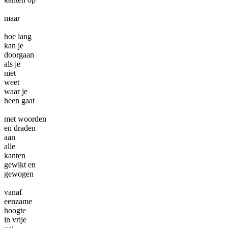
maar
hoe lang
kan je
doorgaan
als je
niet
weet
waar je
heen gaat
met woorden
en draden
aan
alle
kanten
gewikt en
gewogen
vanaf
eenzame
hoogte
in vrije