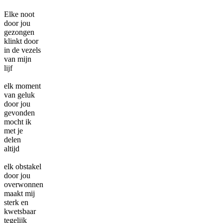
Elke noot
door jou
gezongen
klinkt door
in de vezels
van mijn
lijf
elk moment
van geluk
door jou
gevonden
mocht ik
met je
delen
altijd
elk obstakel
door jou
overwonnen
maakt mij
sterk en
kwetsbaar
tegelijk