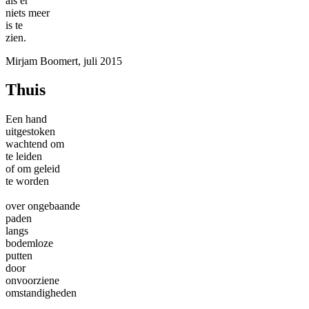
als er
niets meer
is te
zien.
Mirjam Boomert, juli 2015
Thuis
Een hand
uitgestoken
wachtend om
te leiden
of om geleid
te worden
over ongebaande
paden
langs
bodemloze
putten
door
onvoorziene
omstandigheden