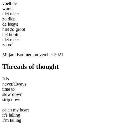
voelt de
wond
niet meer
zo diep
de leegte
niet zo groot
het hoofd
niet meer
zo vol
Mirjam Boomert, november 2021
Threads of thought
It is
never/always
time to
slow down
strip down
catch my heart
it’s falling
I’m falling