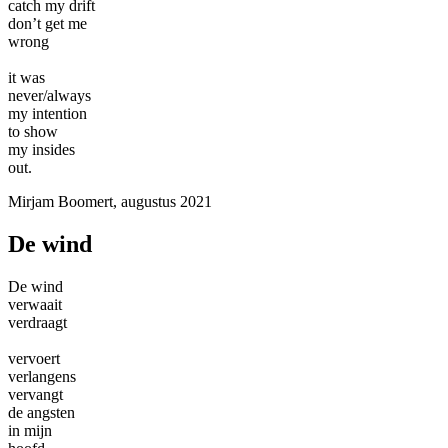
catch my drift
don’t get me
wrong
it was
never/always
my intention
to show
my insides
out.
Mirjam Boomert, augustus 2021
De wind
De wind
verwaait
verdraagt
vervoert
verlangens
vervangt
de angsten
in mijn