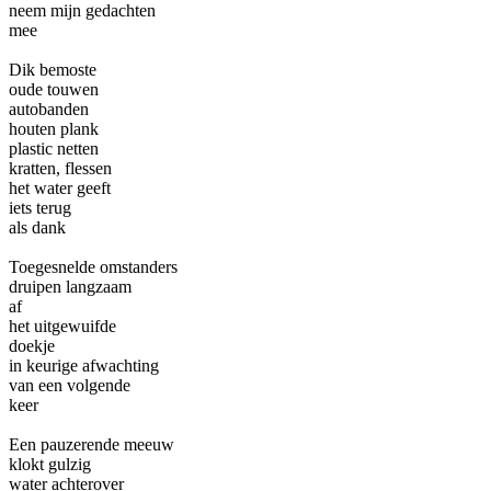
neem mijn gedachten
mee
Dik bemoste
oude touwen
autobanden
houten plank
plastic netten
kratten, flessen
het water geeft
iets terug
als dank
Toegesnelde omstanders
druipen langzaam
af
het uitgewuifde
doekje
in keurige afwachting
van een volgende
keer
Een pauzerende meeuw
klokt gulzig
water achterover