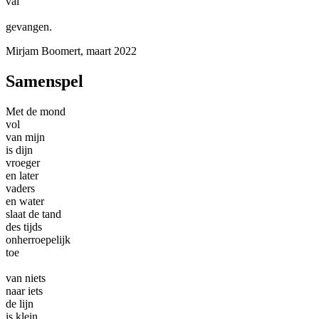
val
gevangen.
Mirjam Boomert, maart 2022
Samenspel
Met de mond
vol
van mijn
is dijn
vroeger
en later
vaders
en water
slaat de tand
des tijds
onherroepelijk
toe
van niets
naar iets
de lijn
is klein