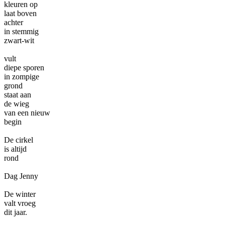
kleuren op
laat boven
achter
in stemmig
zwart-wit
vult
diepe sporen
in zompige
grond
staat aan
de wieg
van een nieuw
begin
De cirkel
is altijd
rond
Dag Jenny
De winter
valt vroeg
dit jaar.