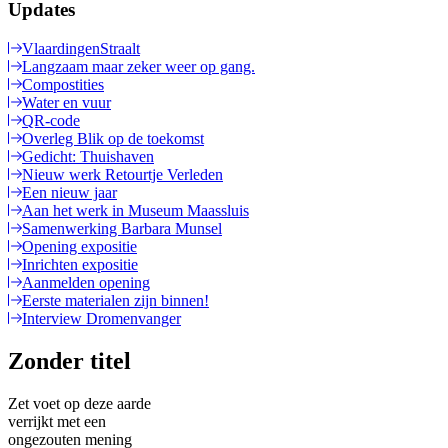
Updates
VlaardingenStraalt
Langzaam maar zeker weer op gang.
Compostities
Water en vuur
QR-code
Overleg Blik op de toekomst
Gedicht: Thuishaven
Nieuw werk Retourtje Verleden
Een nieuw jaar
Aan het werk in Museum Maassluis
Samenwerking Barbara Munsel
Opening expositie
Inrichten expositie
Aanmelden opening
Eerste materialen zijn binnen!
Interview Dromenvanger
Zonder titel
Zet voet op deze aarde
verrijkt met een
ongezouten mening