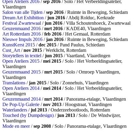
Open Ateliers 2016
/
sep 2016
/ Solo / Het Verbeeldingsatelier,
Vlaardingen
Salon van alle Tijden
/
sep 2016
/ Ruimte in Beweging, Schiedam
Dream Art Exhibition
/
jun 2016
/ Abdij Rolduc, Kerkrade
Festival Zwartewaal
/
jun 2016
/ Villa Schoutenhoeck, Zwartewaal
Geuzenmaand 2016
/
mrt 2016
/ KADE40, Vlaardingen
Art Rotterdam 2016
/
feb 2016
/ Het Gemaal, Rotterdam
Nieuwe Impuls 2016
/
jan 2016
/ Ruimte in Beweging, Schiedam
KunstKerst 2015
/
dec 2015
/ Pand Paulus, Schiedam
Cust_Art
/
nov 2015
/ Werklicht, Rotterdam
Storytellers in textiel
/
jun 2015
/ Vaartland, Vlaardingen
Open Ateliers 2015
/
mei 2015
/ Solo / Het Verbeeldingsatelier,
Vlaardingen
Geuzenmaand 2015
/
mrt 2015
/ Solo / Omroep Vlaardingen,
Vlaardingen
Translations
/
jan 2015
/ Solo / Zonnehuis, Vlaardingen
Open Ateliers 2014
/
mei 2014
/ Solo / Het Verbeeldingsatelier,
Vlaardingen
Geuzenmaand 2014
/
mrt 2014
/ Panorama-etalage, Vlaardingen
De Pop-Up Galerie
/
nov 2013
/ Hoogstraat, Vlaardingen
Waterlanders
/
jul 2013
/ Onderzeebootloods, Rotterdam
Touched (by Dumpdesign)
/
jun 2013
/ Solo / De Windwijzer,
Vlaardingen
Mode en meer
/
sep 2008
/ Solo / Panorama-etalage, Vlaardingen