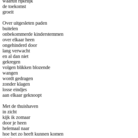
waaruit rijkelijk
de toekomst
groeit
Over uitgesleten paden
buitelen
onbekommerde kinderstemmen
over elkaar heen
ongehinderd door
lang verwacht
en al dan niet
gekregen
volgen blikken blozende
wangen
wordt gedragen
zonder klagen
losse eindjes
aan elkaar geknoopt
Met de thuishaven
in zicht
kijk ik zomaar
door je heen
helemaal naar
hoe het zo heeft kunnen komen