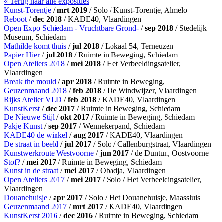
« Terug naar alle exposities
Kunst-Torentje
/
mrt 2019
/ Solo / Kunst-Torentje, Almelo
Reboot
/
dec 2018
/ KADE40, Vlaardingen
Open Expo Schiedam - Vruchtbare Grond-
/
sep 2018
/ Stedelijk
Museum, Schiedam
Mathilde komt thuis
/
jul 2018
/ Lokaal 54, Terneuzen
Papier Hier
/
jul 2018
/ Ruimte in Beweging, Schiedam
Open Ateliers 2018
/
mei 2018
/ Het Verbeeldingsatelier,
Vlaardingen
Break the mould
/
apr 2018
/ Ruimte in Beweging,
Geuzenmaand 2018
/
feb 2018
/ De Windwijzer, Vlaardingen
Rijks Atelier VLD
/
feb 2018
/ KADE40, Vlaardingen
KunstKerst
/
dec 2017
/ Ruimte in Beweging, Schiedam
De Nieuwe Stijl
/
okt 2017
/ Ruimte in Beweging, Schiedam
Pakje Kunst
/
sep 2017
/ Wennekerpand, Schiedam
KADE40 de winkel
/
aug 2017
/ KADE40, Vlaardingen
De straat in beeld
/
jul 2017
/ Solo / Callenburgstraat, Vlaardingen
Kunstwerkroute Westvoorne
/
jun 2017
/ de Duntun, Oostvoorne
Stof?
/
mei 2017
/ Ruimte in Beweging, Schiedam
Kunst in de straat
/
mei 2017
/ Obadja, Vlaardingen
Open Ateliers 2017
/
mei 2017
/ Solo / Het Verbeeldingsatelier,
Vlaardingen
Douanehuisje
/
apr 2017
/ Solo / Het Douanehuisje, Maassluis
Geuzenmaand 2017
/
mrt 2017
/ KADE40, Vlaardingen
KunstKerst 2016
/
dec 2016
/ Ruimte in Beweging, Schiedam