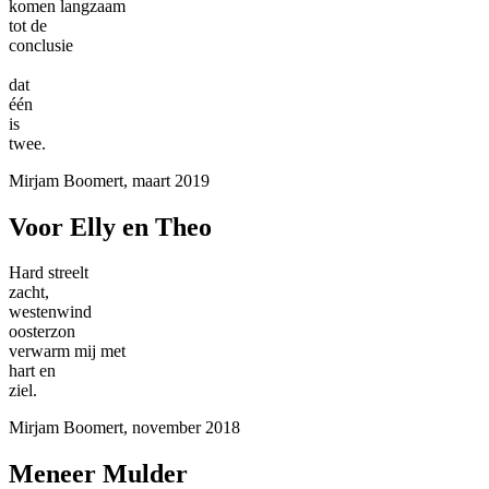
komen langzaam
tot de
conclusie
dat
één
is
twee.
Mirjam Boomert, maart 2019
Voor Elly en Theo
Hard streelt
zacht,
westenwind
oosterzon
verwarm mij met
hart en
ziel.
Mirjam Boomert, november 2018
Meneer Mulder